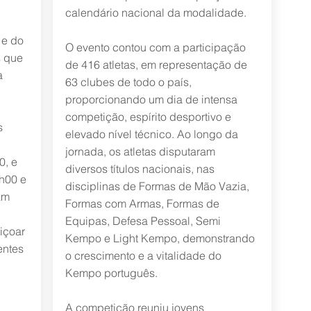
calendário nacional da modalidade.
 e do
O evento contou com a participação
s que
de 416 atletas, em representação de
a
63 clubes de todo o país,
proporcionando um dia de intensa
competição, espírito desportivo e
s
elevado nível técnico. Ao longo da
jornada, os atletas disputaram
0, e
diversos títulos nacionais, nas
5h00 e
disciplinas de Formas de Mão Vazia,
am
Formas com Armas, Formas de
Equipas, Defesa Pessoal, Semi
içoar
Kempo e Light Kempo, demonstrando
entes
o crescimento e a vitalidade do
Kempo português.
A competição reuniu jovens