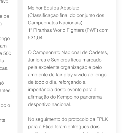
tivo.
Melhor Equipa Absoluto
(Classificação final do conjunto dos
e de
Campeonatos Nacionais)
a
1º Piranhas World Fighters (PWF) com
521,04
longo
ram
O Campeonato Nacional de Cadetes,
e 500
Juniores e Seniores ficou marcado
às
pela excelente organização e pelo
cas.
ambiente de fair play vivido ao longo
de todo o dia, reforçando a
só
importância deste evento para a
antes,
afirmação do Kempo no panorama
desportivo nacional.
ndo o
o
No seguimento do protocolo da FPLK
nte
para a Ética foram entregues dois