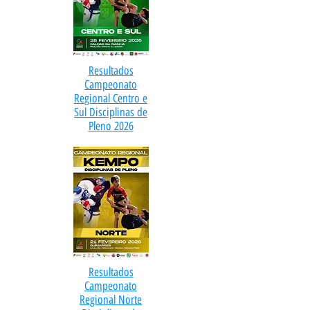
Resultados
Campeonato
Regional Centro e
Sul Disciplinas de
Pleno 2026
Resultados
Campeonato
Regional Norte