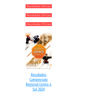
Resultados Oficiais
Resultados Oficiais
Resultados Oficiais
Resultados
Campeonato
Regional Centro e
Sul 2024