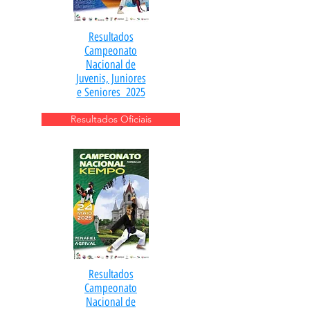
Resultados
Campeonato
Nacional de
Juvenis, Juniores
e Seniores 2025
Resultados Oficiais
Resultados
Campeonato
Nacional de