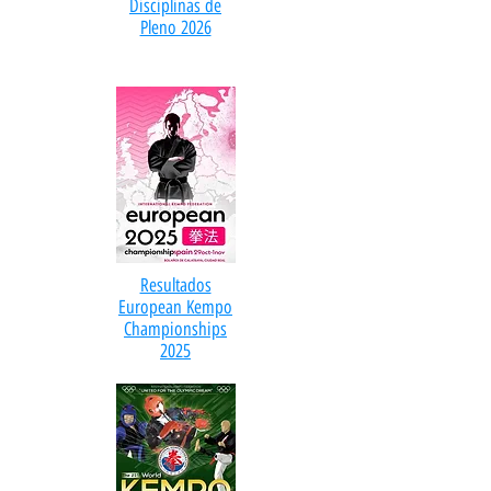
Disciplinas de
Pleno 2026
Resultados
European Kempo
Championships
2025