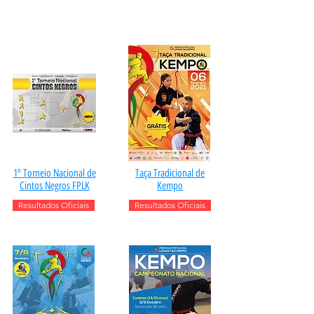
1º Torneio Nacional de
Taça Tradicional de
Cintos Negros FPLK
Kempo
Resultados Oficiais
Resultados Oficiais