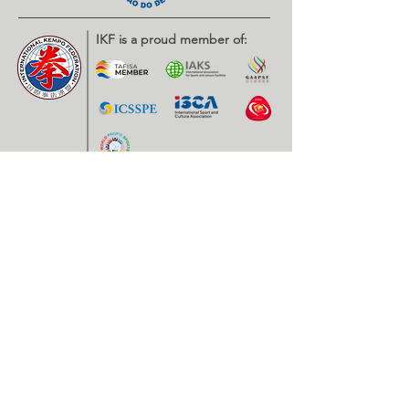
IKF is a proud member of:
Contatos
EXPOESTE – Av. Infante D. Henrique, Nr. 2.