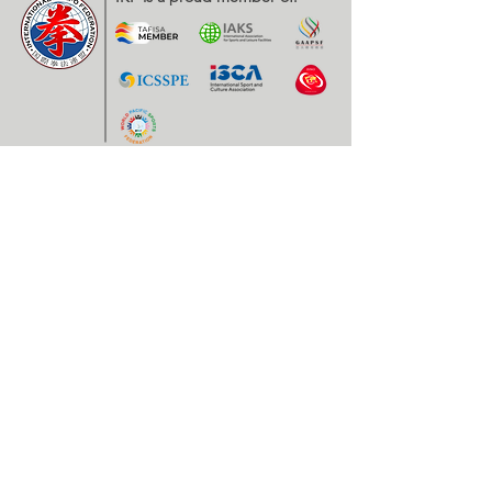
Contatos
EXPOESTE – Av. Infante D. Henrique, Nr. 2.
2500 – 918 Caldas da Rainha, Portugal