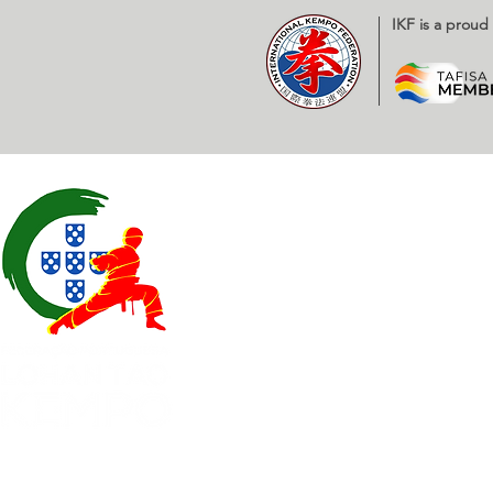
IKF is a prou
Contatos
EXPOESTE – Av. Infante D. H
2500 – 918 Caldas da Rainha
geral@
fplk-kempoportugal