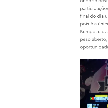
onde se dest
participações
final do dia
pois é a úni
Kempo, eleva
peso aberto,
oportunidade