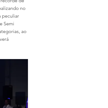
o recorde de
realizando no
 peculiar
de Semi
tegorias, ao
verá