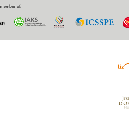
d member of:
Parce
enrique, Nr. 2.
, Portugal
.com