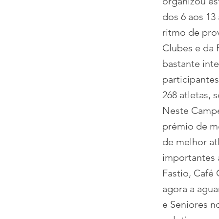
organizou es
dos 6 aos 13
ritmo de prov
Clubes e da 
bastante int
participante
268 atletas,
Neste Campe
prémio de me
de melhor at
importantes 
Fastio, Café
agora a agua
e Seniores n