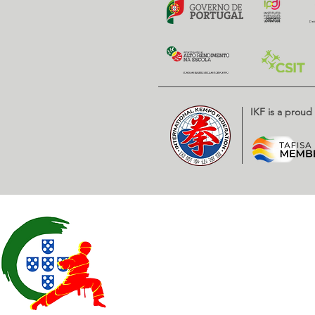
IKF is a prou
Contatos
EXPOESTE – Av. Infante D. H
2500 – 918 Caldas da Rainha