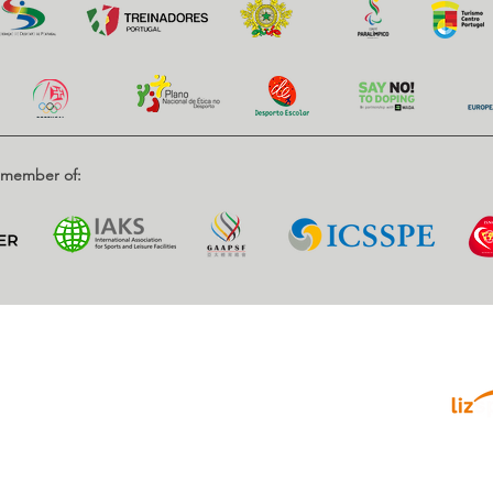
d member of:
Parce
enrique, Nr. 2.
, Portugal