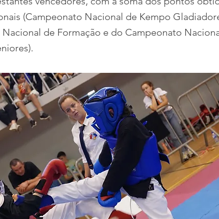
restantes vencedores, com a soma dos pontos obtid
ionais (Campeonato Nacional de Kempo Gladiador
Nacional de Formação e do Campeonato Nacional
niores).