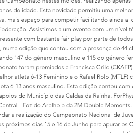
te Campeonato nestes moldes, realizando apenas 
 anos de idade. Esta novidade permitiu uma melhor
a, mais espaço para competir facilitando ainda a l
Federação. Assistimos a um evento com um nível t
eressante com bastante fair play por parte de todos
s, numa edição que contou com a presença de 44 c
 sendo 147 do género masculino e 115 do género fe
onato foram premiados a Francisca Grilo (CKAFP
lhor atleta 6-13 Feminino e o Rafael Rolo (MTLF)
leta 6-13 anos masculino. Esta edição contou com 
apoios do Município das Caldas da Rainha, ForPhy
 Central - Foz do Arelho e da 2M Double Moments.
rdar a realização do Campeonato Nacional de Juve
os próximos dias 15 e 16 de Junho para apurar os