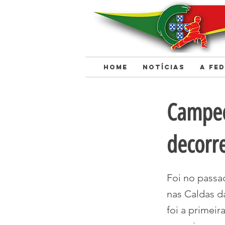
HOME
NOTÍCIAS
A FE
< Back
Campeo
decorr
Foi no passa
nas Caldas 
foi a primei