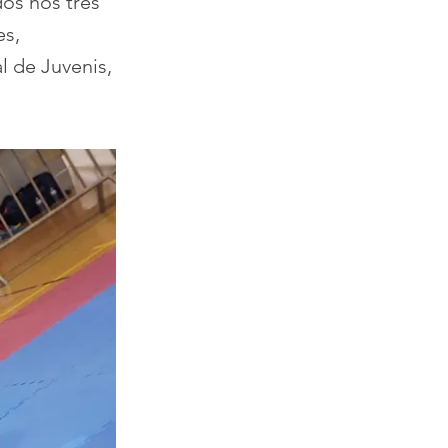
os nos três
es,
 de Juvenis,