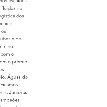
nos escalões
 fluidez no
ogística dos
écnico
 os
lubes e de
minino.
) com o
 com o prémio
os
sio, Águas do
 Ficamos
nis, Juniores
 Campeões