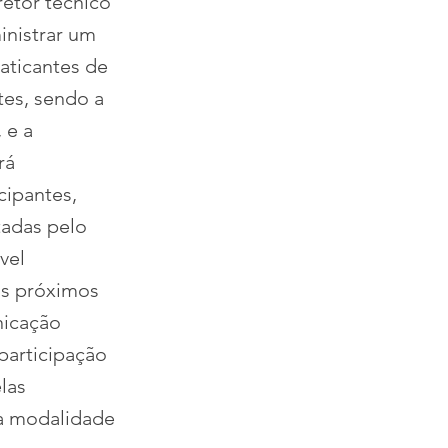
etor técnico
inistrar um
aticantes de
tes, sendo a
 e a
rá
cipantes,
tadas pelo
vel
os próximos
nicação
 participação
las
a modalidade