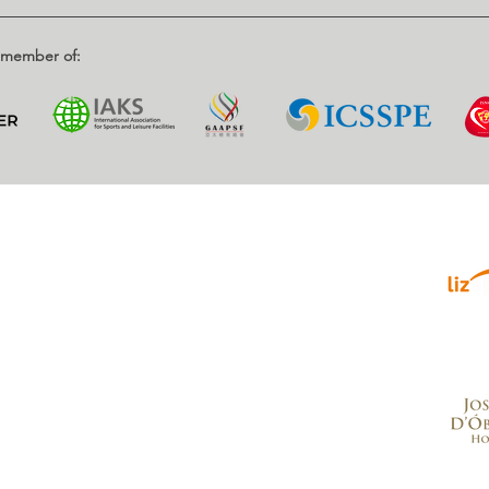
d member of:
Parce
enrique, Nr. 2.
, Portugal
.com