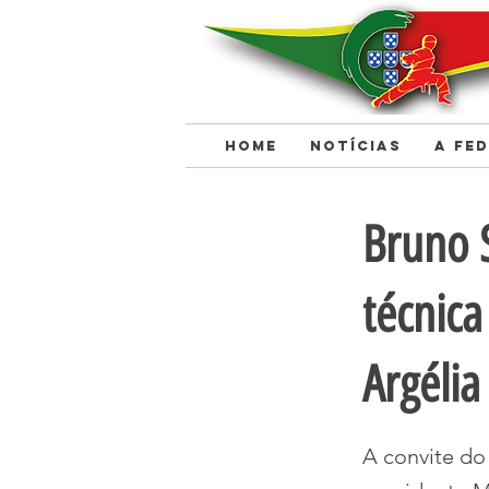
HOME
NOTÍCIAS
A FE
< Back
Bruno 
técnica
Argéli
A convite do