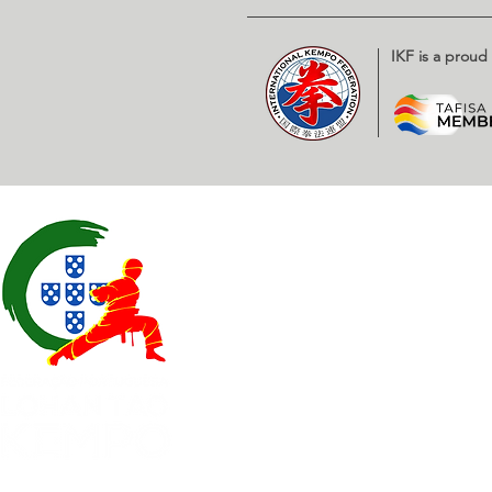
IKF is a prou
Contatos
EXPOESTE – Av. Infante D. H
2500 – 918 Caldas da Rainha
geral@
fplk-kempoportugal