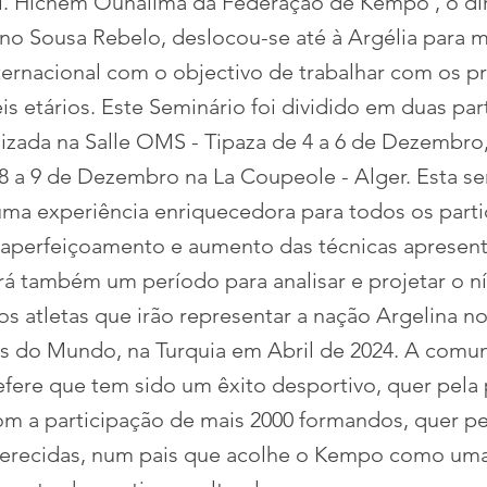
. Hichem Ouhalima da Federação de Kempo , o dir
uno Sousa Rebelo, deslocou-se até à Argélia para m
ternacional com o objectivo de trabalhar com os pr
is etários. Este Seminário foi dividido em duas par
lizada na Salle OMS - Tipaza de 4 a 6 de Dezembro,
8 a 9 de Dezembro na La Coupeole - Alger. Esta se
ma experiência enriquecedora para todos os parti
aperfeiçoamento e aumento das técnicas apresen
rá também um período para analisar e projetar o ní
os atletas que irão representar a nação Argelina n
 do Mundo, na Turquia em Abril de 2024. A comu
refere que tem sido um êxito desportivo, quer pela
m a participação de mais 2000 formandos, quer pe
ferecidas, num pais que acolhe o Kempo como um