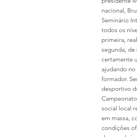
presidente M
nacional, Br
Seminário In
todos os níve
primeira, rea
segunda, de 
certamente u
ajudando no 
formador. Se
desportivo d
Campeonatos
social local 
em massa, co
condições o