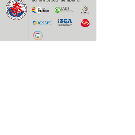
IKF is a proud member of:
Contatos
EXPOESTE – Av. Infante D. Henrique, Nr. 2.
2500 – 918 Caldas da Rainha, Portugal