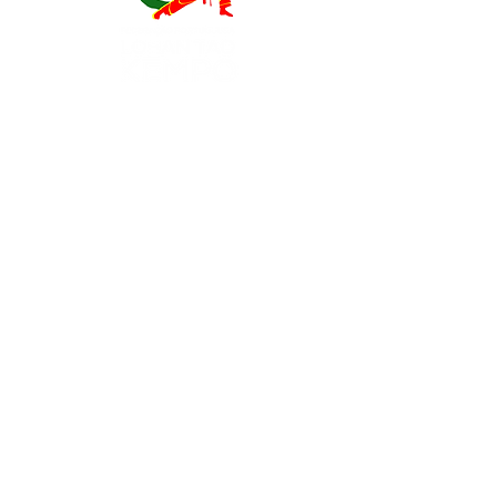
Contatos
EXPOESTE – Av. Infante D. Henrique, Nr. 2.
2500 – 918 Caldas da Rainha, Portugal
geral@
fplk-kempoportugal
.com
(+351) 917 115 147 - Chamada para a rede
móvel nacional
(+351) 262 096 109 - Chamada para a rede
fixa nacional
Parceiros Oficiais: