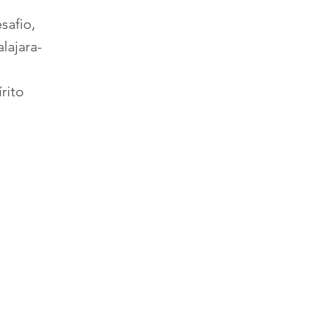
safio,
lajara-
rito