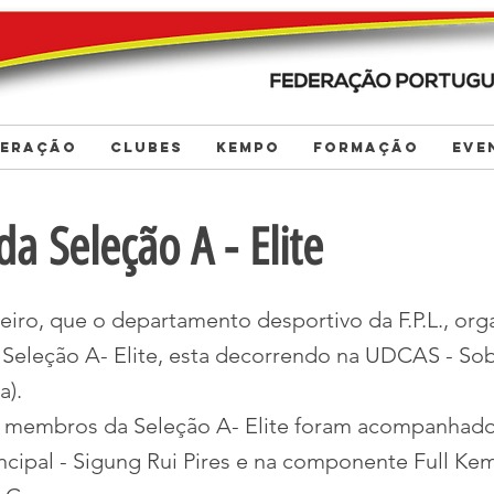
DERAÇÃO
CLUBES
KEMPO
FORMAÇÃO
EVE
da Seleção A - Elite
neiro, que o departamento desportivo da F.P.L., or
 Seleção A- Elite, esta decorrendo na UDCAS - Sobr
a).
s membros da Seleção A- Elite foram acompanhado
incipal - Sigung Rui Pires e na componente Full Ke