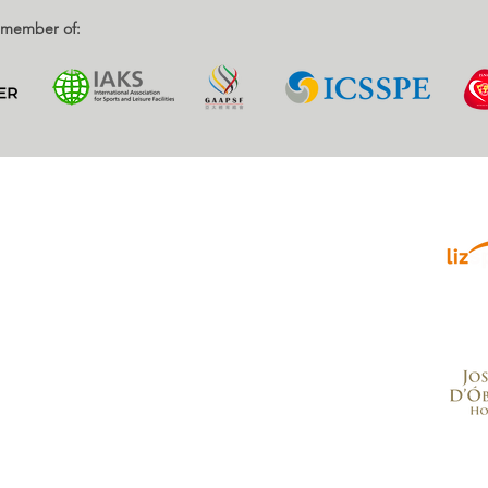
d member of:
Parce
enrique, Nr. 2.
, Portugal
.com