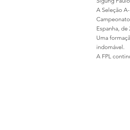
Sigung Paulo
A Seleção A-
Campeonato M
Espanha, de 2
Uma formação
indomável.
A FPL contin