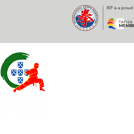
IKF is a prou
Contatos
EXPOESTE – Av. Infante D. H
2500 – 918 Caldas da Rainha
geral@
fplk-kempoportugal