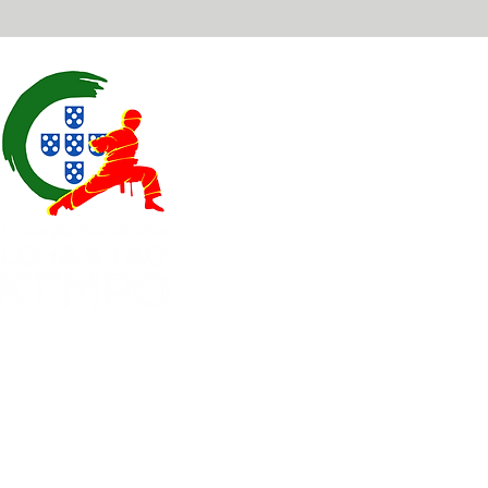
Contatos
EXPOESTE – Av. Infante D. H
2500 – 918 Caldas da Rainha
geral@
fplk-kempoportugal
(+351) 917 115 147 - Chamad
(+351) 262 096 109 - Chamad