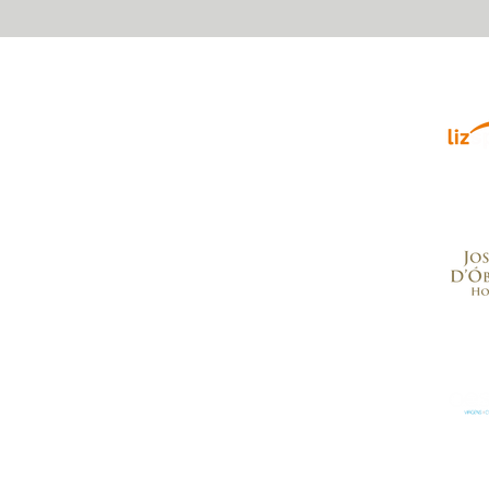
Parce
enrique, Nr. 2.
, Portugal
.com
a para a rede móvel nacional
a para a rede fixa nacional