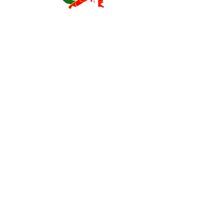
Contatos
EXPOESTE – Av. Infante D. Henrique, Nr. 2.
2500 – 918 Caldas da Rainha, Portugal
geral@
fplk-kempoportugal
.com
(+351) 917 115 147 - Chamada para a rede
móvel nacional
(+351) 262 096 109 - Chamada para a rede
fixa nacional
Parceiros Oficiais: