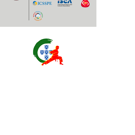
Contatos
EXPOESTE – Av. Infante D. Henrique, Nr. 2.
2500 – 918 Caldas da Rainha, Portugal
geral@
fplk-kempoportugal
.com
(+351) 917 115 147 - Chamada para a rede