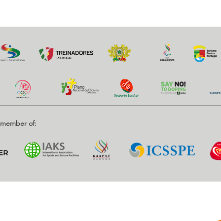
d member of:
Parce