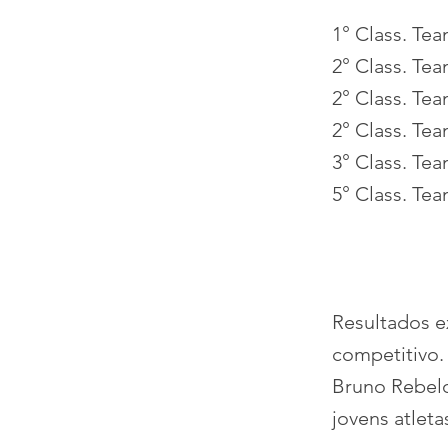
1° Class. Te
2° Class. Te
2° Class. Tea
2° Class. Tea
3° Class. Te
5° Class. Te
Resultados e
competitivo.
Bruno Rebelo
jovens atlet