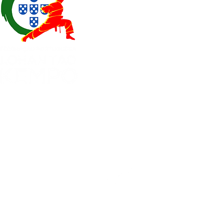
EXPOESTE – Av. Infante D. H
2500 – 918 Caldas da Rainha
geral@
fplk-kempoportugal
(+351) 917 115 147 - Chamad
(+351) 262 096 109 - Chamad