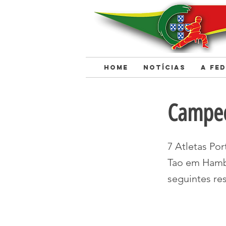
HOME
NOTÍCIAS
A FE
< Back
Campe
7 Atletas Po
Tao em Hamb
seguintes re