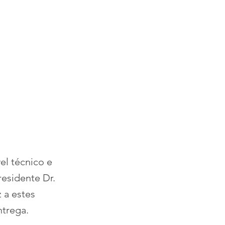
el técnico e
residente Dr.
 a estes
ntrega.