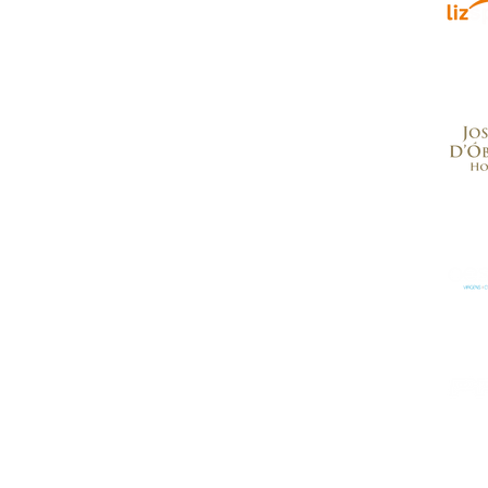
enrique, Nr. 2.
, Portugal
.com
a para a rede móvel nacional
a para a rede fixa nacional