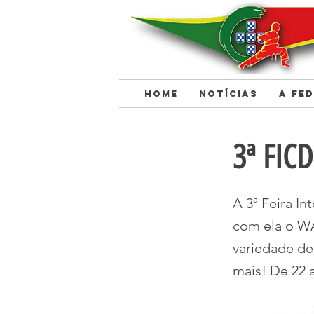
HOME
NOTÍCIAS
A FE
< Back
3ª FICD
A 3ª Feira I
com ela o W
variedade de
mais! De 22 