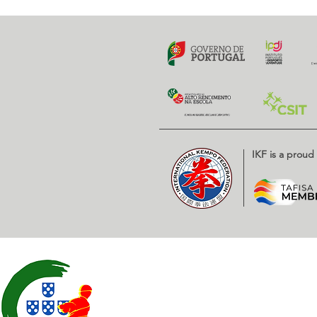
Previous
IKF is a prou
Contatos
EXPOESTE – Av. Infante D. H
2500 – 918 Caldas da Rainha