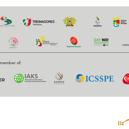
d member of:
Parce
enrique, Nr. 2.
, Portugal