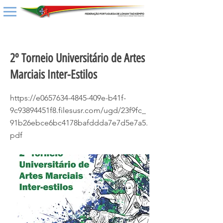
< Back
2º Torneio Universitário de Artes
Marciais Inter-Estilos
https://e0657634-4845-409e-b41f-
9c93894451f8.filesusr.com/ugd/23f9fc_
91b26ebce6bc4178bafddda7e7d5e7a5.
pdf