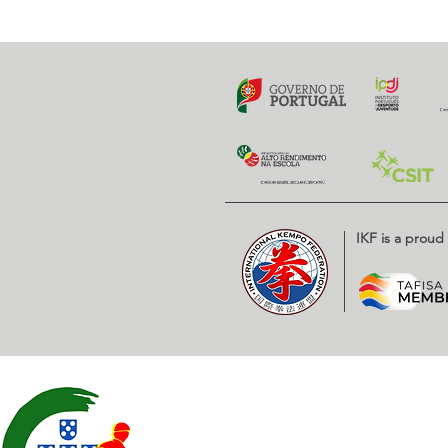
Previous
IKF is a prou
Contatos
EXPOESTE – Av. Infante D. H