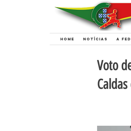
HOME
NOTÍCIAS
A FE
< Back
Voto d
Caldas