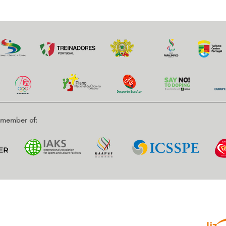
d member of:
Parce
enrique, Nr. 2.