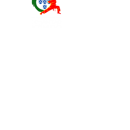
Contatos
EXPOESTE – Av. Infante D. Henrique, Nr. 2.
2500 – 918 Caldas da Rainha, Portugal
geral@
fplk-kempoportugal
.com
(+351) 917 115 147 - Chamada para a rede
móvel nacional
(+351) 262 096 109 - Chamada para a rede
fixa nacional