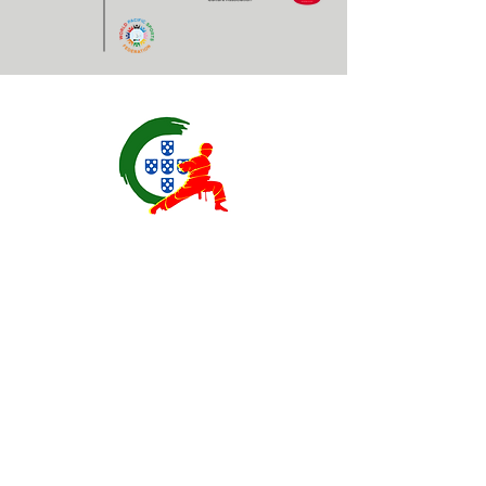
Contatos
EXPOESTE – Av. Infante D. Henrique, Nr. 2.
2500 – 918 Caldas da Rainha, Portugal
geral@
fplk-kempoportugal
.com
(+351) 917 115 147 - Chamada para a rede
móvel nacional