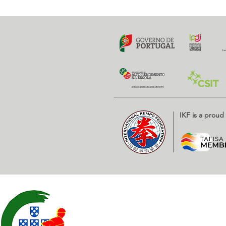
IKF is a prou
Contatos
EXPOESTE – Av. Infante D. H
2500 – 918 Caldas da Rainha