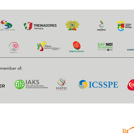
d member of:
Parce
enrique, Nr. 2.
, Portugal