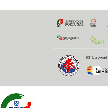
Previous
IKF is a prou
Contatos
EXPOESTE – Av. Infante D. H