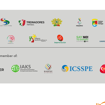
d member of:
Parce
enrique, Nr. 2.