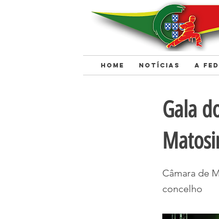
HOME
NOTÍCIAS
A FE
< Back
Gala d
Matosi
Câmara de Ma
concelho