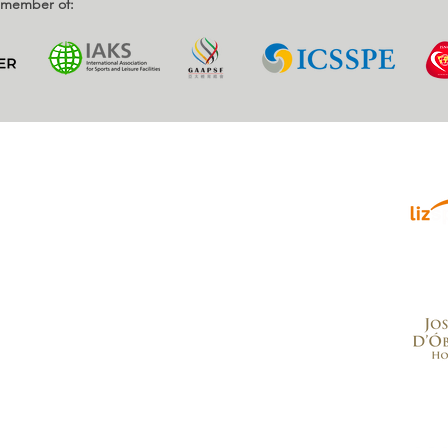
d member of:
Parce
enrique, Nr. 2.
, Portugal
.com
a para a rede móvel nacional