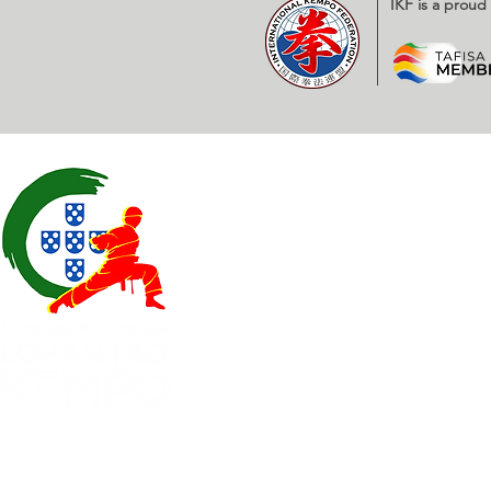
IKF is a prou
Contatos
EXPOESTE – Av. Infante D. H
2500 – 918 Caldas da Rainha
geral@
fplk-kempoportugal
(+351) 917 115 147 - Chamad