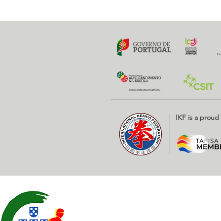
IKF is a prou
Contatos
EXPOESTE – Av. Infante D. H