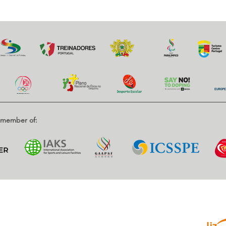
d member of:
Parce
enrique, Nr. 2.