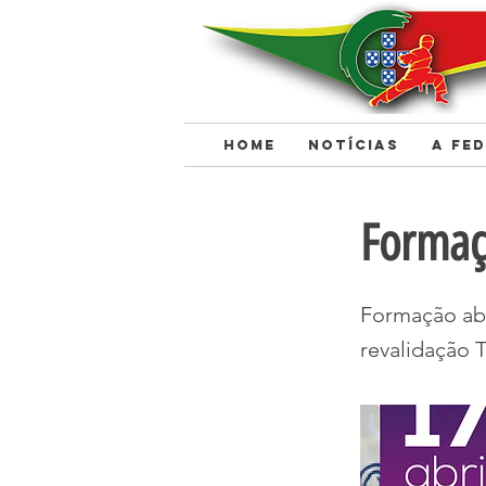
HOME
NOTÍCIAS
A FE
< Back
Formaç
Formação abe
revalidação 