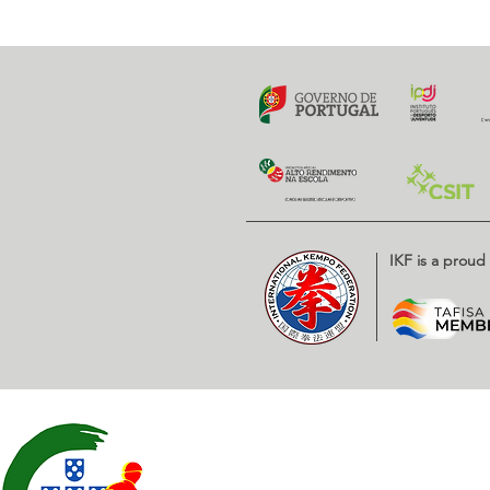
IKF is a prou
Contatos
EXPOESTE – Av. Infante D. H