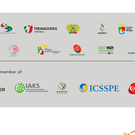
d member of:
Parce
enrique, Nr. 2.