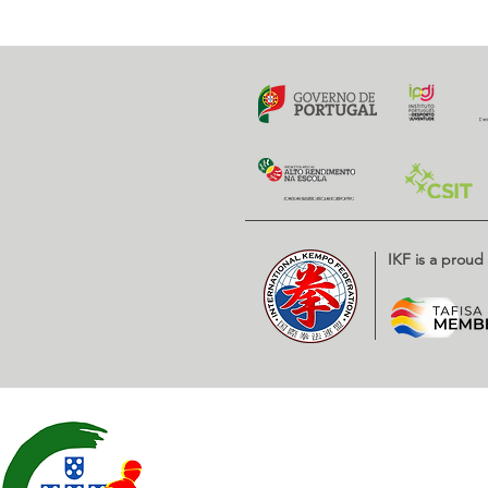
Previous
IKF is a prou
Contatos
EXPOESTE – Av. Infante D. H