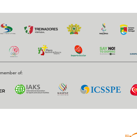
d member of:
Parce
enrique, Nr. 2.