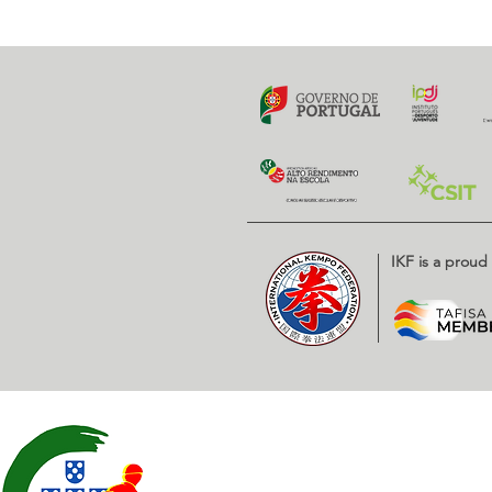
IKF is a prou
Contatos
EXPOESTE – Av. Infante D. H