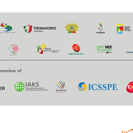
d member of:
Parce
enrique, Nr. 2.