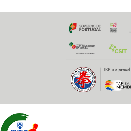
Previous
IKF is a prou
Contatos
EXPOESTE – Av. Infante D. H