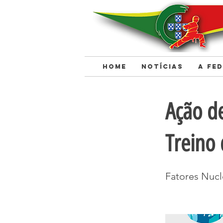
HOME
NOTÍCIAS
A FE
< Back
Ação d
Treino 
Fatores Nucl