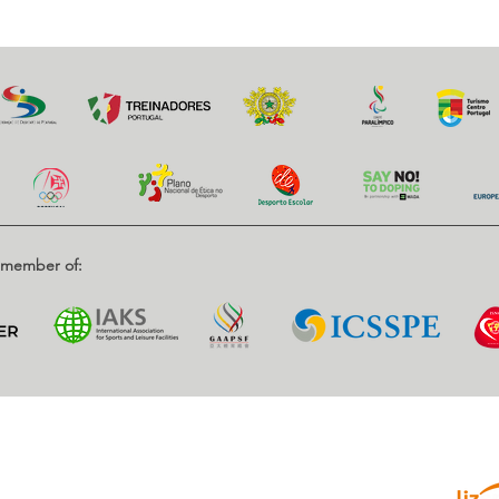
d member of:
Parce
enrique, Nr. 2.