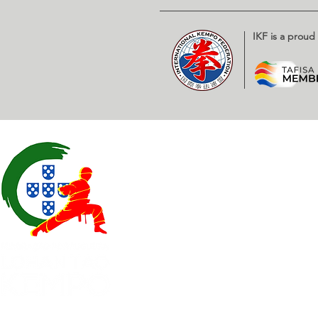
IKF is a prou
Contatos
EXPOESTE – Av. Infante D. H
2500 – 918 Caldas da Rainha
geral@
fplk-kempoportugal