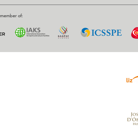
d member of:
Parce
enrique, Nr. 2.
, Portugal
.com