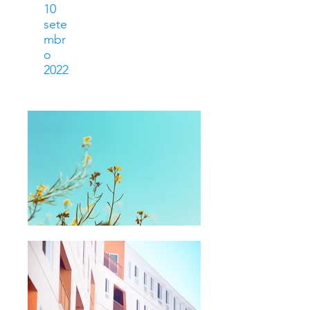
10
sete
mbr
o
2022