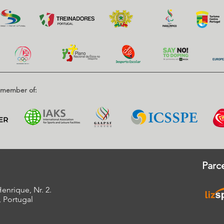
d member of:
Parce
enrique, Nr. 2.
, Portugal