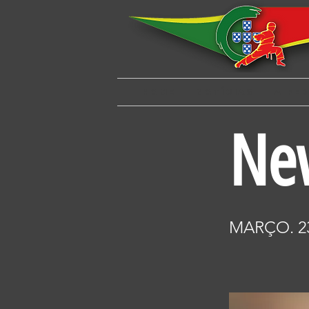
HOME
NOTÍCIAS
A FE
New
MARÇO. 23