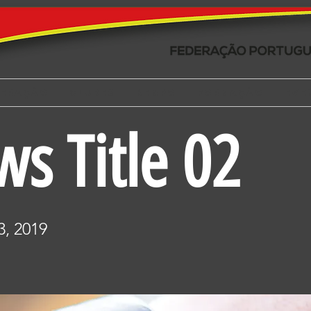
DERAÇÃO
CLUBES
KEMPO
FORMAÇÃO
EVE
s Title 02
, 2019