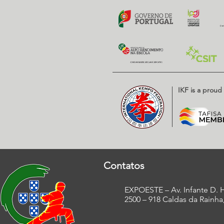
IKF is a prou
Contatos
EXPOESTE – Av. Infante D. H
2500 – 918 Caldas da Rainha