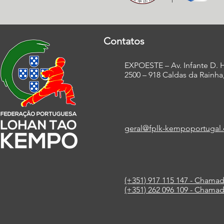
Contatos
EXPOESTE – Av. Infante D. H
2500 – 918 Caldas da Rainha
geral@
fplk-kempoportugal
(+351) 917 115 147 - Chamad
(+351) 262 096 109 - Chamad