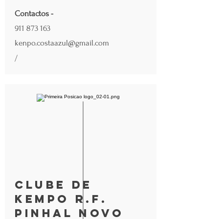
Contactos -
911 873 163
kenpo.costaazul@gmail.com
/
Clube de
Kempo R.F.
Pinhal Novo