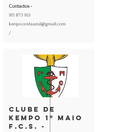
Contactos -
911 873 163
kenpo.costaazul@gmail.com
/
Clube de
Kempo 1º Maio
F.C.S. -