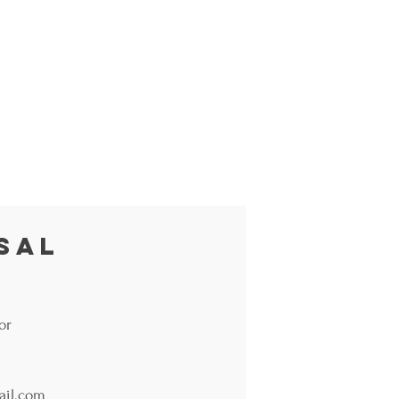
sal
or
ail.com