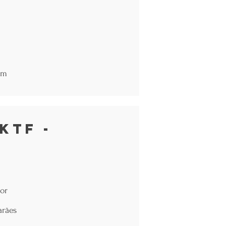
om
KTF -
or
arães