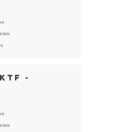
or
arães
om
KTF -
or
arães