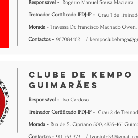
Responsável -
Rogério Manuel Sousa Macieira
Treinador Certificado IPDJ-IP -
Grau 1 de Treinad
Morada -
Travessa Dr. Francisco Machado Owen, N
Contactos -
967084462
/
kempoclubebraga@g
Clube de Kempo 
Guimarães
Responsável -
Ivo Cardoso
Treinador Certificado IPDJ-IP -
Grau 2 de Treinad
Morada -
Rua de S. Cipriano 500, 4835-461 Guim
Contactos -
911 753 373
/
ivopinto33@gmail.c