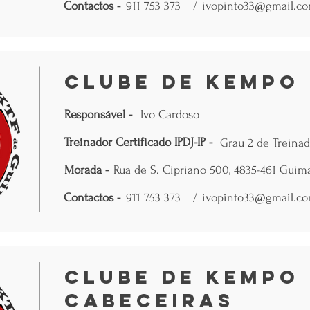
Contactos -
911 753 373
/
ivopinto33@gmail.c
Clube de Kempo 
Responsável -
Ivo Cardoso
Treinador Certificado IPDJ-IP -
Grau 2 de Treinad
Morada -
Rua de S. Cipriano 500, 4835-461 Guim
Contactos -
911 753 373
/
ivopinto33@gmail.c
Clube de Kempo 
Cabeceiras