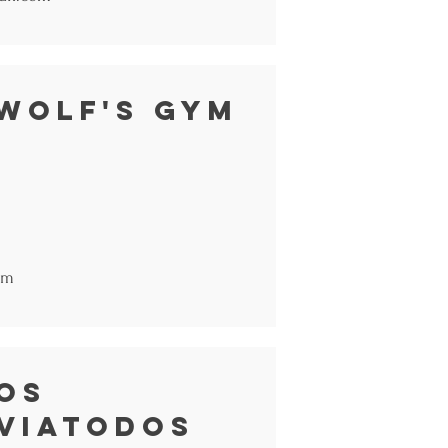
 Wolf's Gym
om
os
 Viatodos