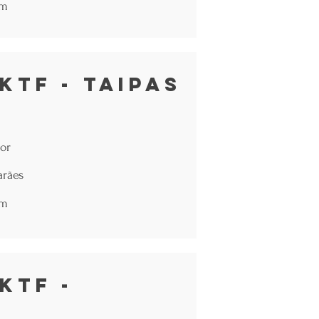
om
KTF - Taipas
or
arães
om
KTF -