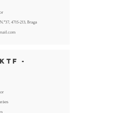
or
.º37, 4715-213, Braga
mail.com
KTF -
or
arães
om