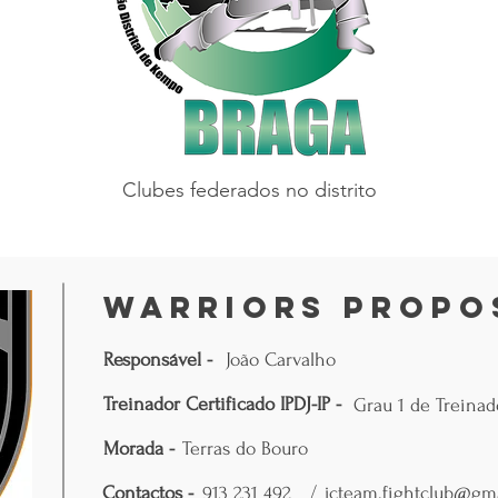
Clubes federados no distrito
Warriors Propo
Responsável -
João Carvalho
Treinador Certificado IPDJ-IP -
Grau 1 de Treinad
Morada -
Terras do Bouro
Contactos -
913 231 492
/
jcteam.fightclub@gm