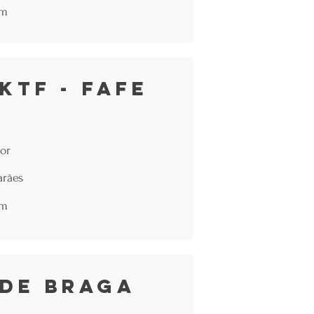
om
KTF - Fafe
or
arães
om
 de Braga