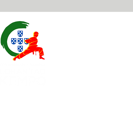
Contatos
EXPOESTE – Av. Infante D. H
2500 – 918 Caldas da Rainha
geral@
fplk-kempoportugal
(+351) 917 115 147 - Chamad
(+351) 262 096 109 - Chamad