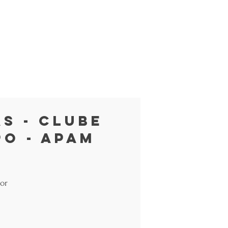
s - Clube
o - APAM
dor