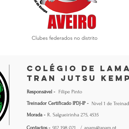
Clubes federados no distrito
Colégio de Lama
Tran Jutsu Kemp
Responsável -
Filipe Pinto
Treinador Certificado IPDJ-IP -
Nível 1 de Treina
Morada -
R. Salgueirinha 275, 4535
Contactos -
912 198 021
/
apam@apam.pt