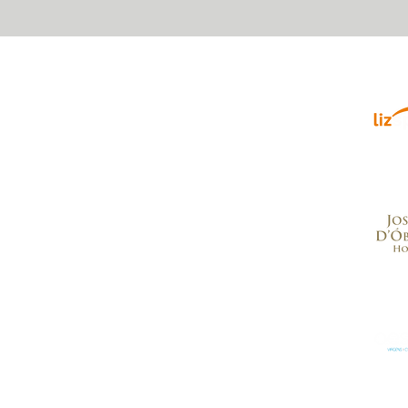
Parce
enrique, Nr. 2.
, Portugal
.com
a para a rede móvel nacional
a para a rede fixa nacional