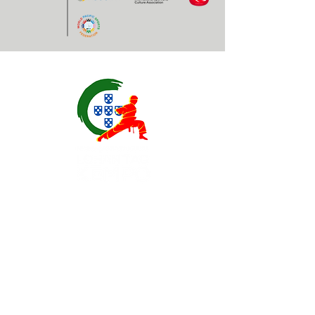
Contatos
EXPOESTE – Av. Infante D. Henrique, Nr. 2.
2500 – 918 Caldas da Rainha, Portugal
geral@
fplk-kempoportugal
.com
(+351) 917 115 147 - Chamada para a rede
móvel nacional