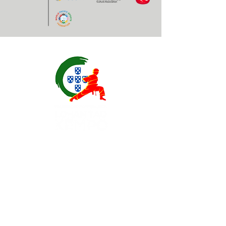
Contatos
EXPOESTE – Av. Infante D. Henrique, Nr. 2.
2500 – 918 Caldas da Rainha, Portugal
geral@
fplk-kempoportugal
.com
(+351) 917 115 147 - Chamada para a rede
móvel nacional